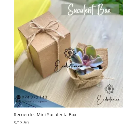
era:
es:
S/10.00.
S/7.90.
Recuerdos Mini Suculenta Box
S/
13.50