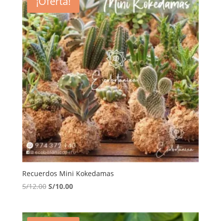
¡Oferta!
Recuerdos Mini Kokedamas
El
El
S/
12.00
S/
10.00
precio
precio
original
actual
era:
es: