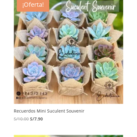
¡Oferta!
S/12.00.
S/10.00.
Recuerdos Mini Suculent Souvenir
El
El
S/
10.00
S/
7.90
precio
precio
original
actual