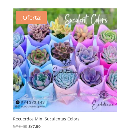
¡Oferta!
Recuerdos Mini Suculentas Colors
El
El
S/
10.00
S/
7.50