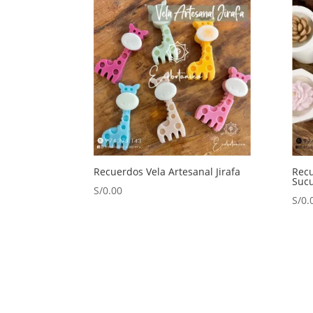
Recuerdos Vela Artesanal Jirafa
Recu
Sucu
S/
0.00
S/
0.