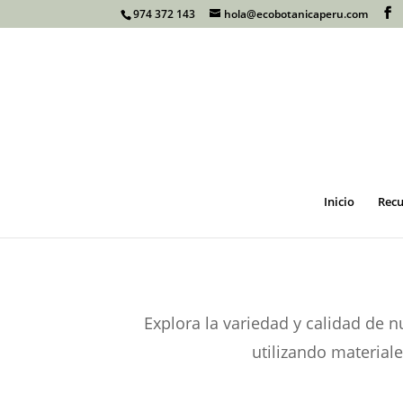
974 372 143
hola@ecobotanicaperu.com
Inicio
Recu
Explora la variedad y calidad de 
utilizando material