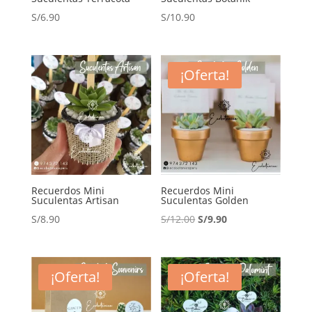
S/
6.90
S/
10.90
¡Oferta!
Recuerdos Mini
Recuerdos Mini
Suculentas Artisan
Suculentas Golden
El
El
S/
8.90
S/
12.00
S/
9.90
precio
precio
original
actual
era:
es:
¡Oferta!
¡Oferta!
S/12.00.
S/9.90.