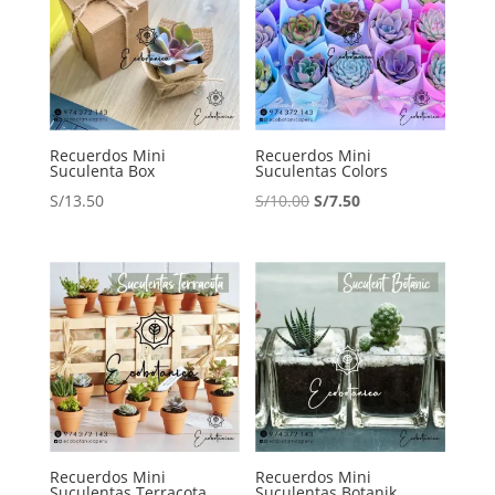
Recuerdos Mini
Recuerdos Mini
Suculenta Box
Suculentas Colors
El
El
S/
13.50
S/
10.00
S/
7.50
precio
precio
original
actual
era:
es:
S/10.00.
S/7.50.
Recuerdos Mini
Recuerdos Mini
Suculentas Terracota
Suculentas Botanik