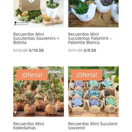
Recuerdos Mini
Recuerdos Mini
Suculentas Souvenirs +
Suculentas Palomint –
Bolsita
Palomita Blanca
El
El
El
El
S/
12.00
S/
10.50
S/
11.00
S/
9.50
precio
precio
precio
precio
original
actual
original
actual
era:
es:
era:
es:
¡Oferta!
¡Oferta!
S/12.00.
S/10.50.
S/11.00.
S/9.50.
Recuerdos Mini
Recuerdos Mini Suculent
Kokedamas
Souvenir