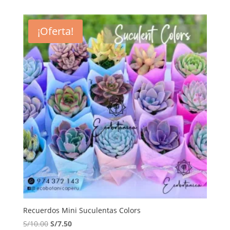
¡Oferta!
Recuerdos Mini Suculentas Colors
El
El
S/
10.00
S/
7.50