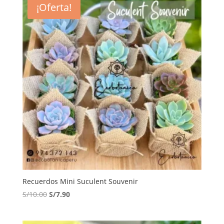
¡Oferta!
S/12.00.
S/10.00.
Recuerdos Mini Suculent Souvenir
El
El
S/
10.00
S/
7.90
precio
precio
original
actual