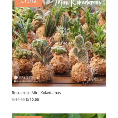
¡Oferta!
Recuerdos Mini Kokedamas
El
El
S/
12.00
S/
10.00
precio
precio
original
actual
era:
es: