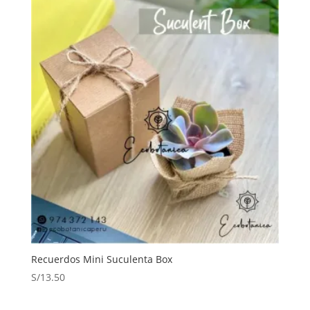
era:
es:
S/10.00.
S/7.90.
Recuerdos Mini Suculenta Box
S/
13.50