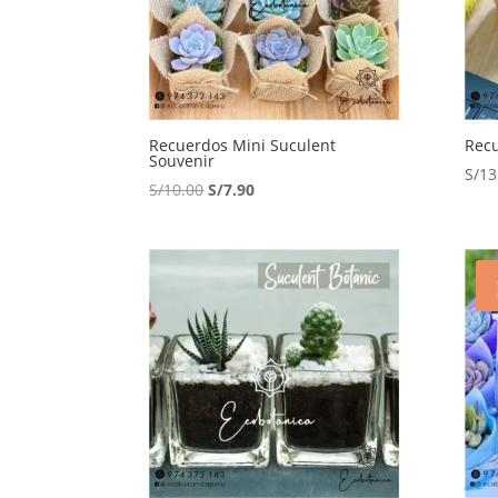
Recuerdos Mini Suculent
Recu
Souvenir
S/
13
El
El
S/
10.00
S/
7.90
precio
precio
original
actual
era:
es:
S/10.00.
S/7.90.