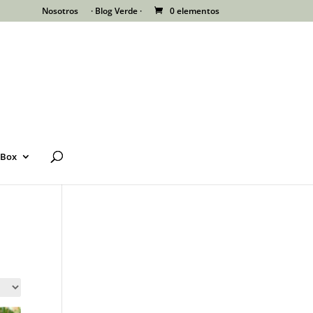
Nosotros
· Blog Verde ·
0 elementos
 Box