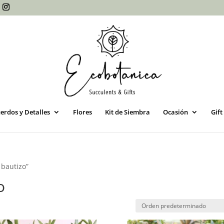
erdos y Detalles
Flores
Kit de Siembra
Ocasión
Gift
 bautizo”
o