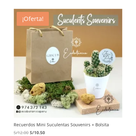
original
actual
era:
es:
¡Oferta!
S/11.00.
S/9.50.
Recuerdos Mini Suculentas Souvenirs + Bolsita
El
El
S/
12.00
S/
10.50