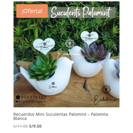
¡Oferta!
Recuerdos Mini Suculentas Palomint – Palomita
Blanca
El
El
S/
11.00
S/
9.50
precio
precio