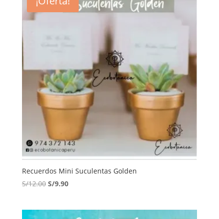
¡Oferta!
Recuerdos Mini Suculentas Golden
El
El
S/
12.00
S/
9.90
precio
precio
original
actual
era:
es: