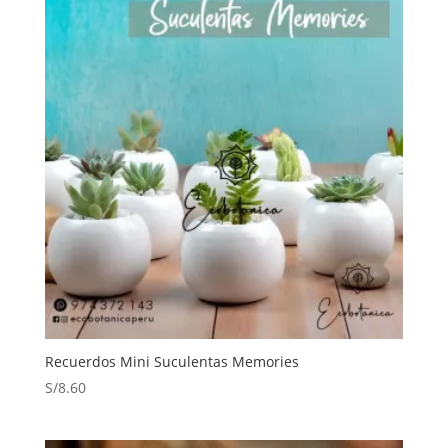
S/12.00.
S/9.90.
Recuerdos Mini Suculentas Memories
S/
8.60