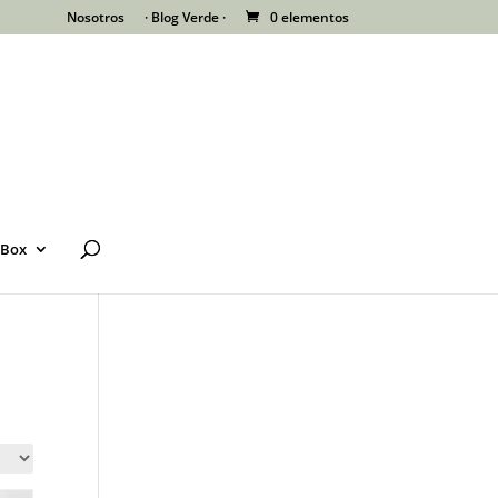
Nosotros
· Blog Verde ·
0 elementos
 Box