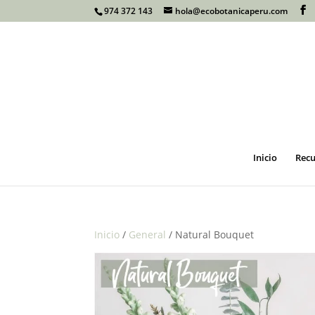
974 372 143
hola@ecobotanicaperu.com
Inicio
Recu
Inicio
/
General
/ Natural Bouquet