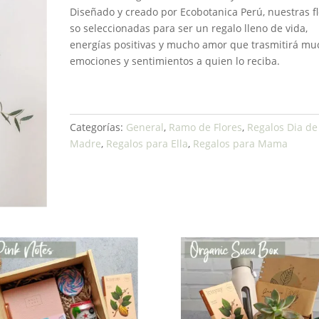
Diseñado y creado por Ecobotanica Perú, nuestras f
so seleccionadas para ser un regalo lleno de vida,
energías positivas y mucho amor que trasmitirá mu
emociones y sentimientos a quien lo reciba.
Categorías:
General
,
Ramo de Flores
,
Regalos Dia de
Madre
,
Regalos para Ella
,
Regalos para Mama