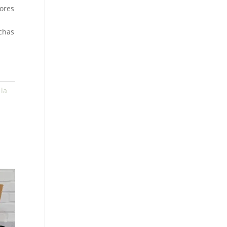
lores
chas
 la