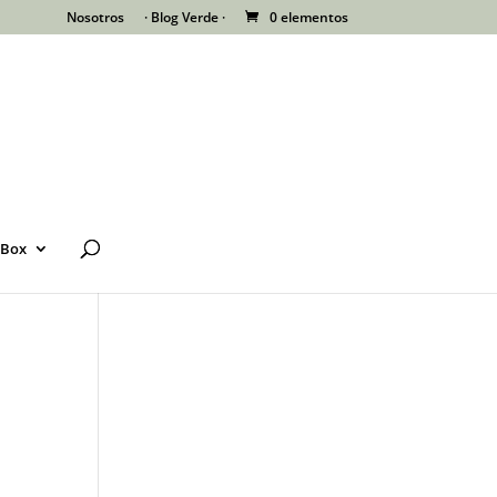
Nosotros
· Blog Verde ·
0 elementos
 Box
.