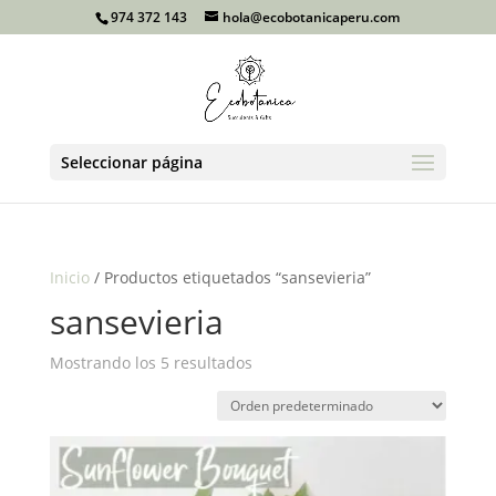
974 372 143
hola@ecobotanicaperu.com
Seleccionar página
Inicio
/ Productos etiquetados “sansevieria”
sansevieria
Mostrando los 5 resultados