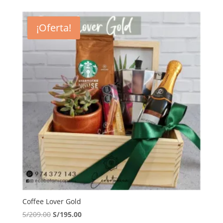
¡Oferta!
Coffee Lover Gold
El
El
S/
209.00
S/
195.00