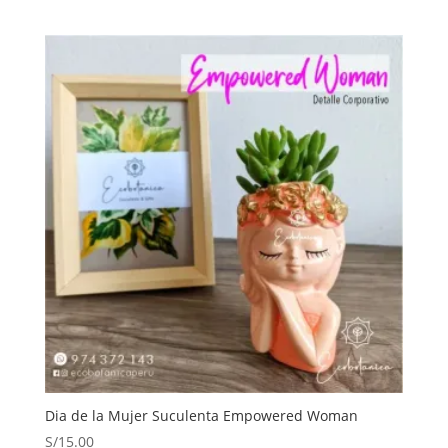
precio
precio
original
actual
era:
es:
S/209.00.
S/195.00.
Dia de la Mujer Suculenta Empowered Woman
S/
15.00