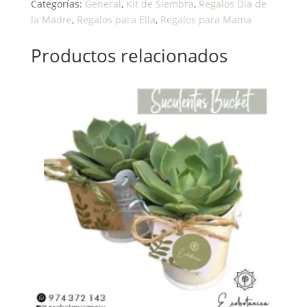
Categorías:
General
,
Kit de Siembra
,
Regalos Dia de
la Madre
,
Regalos para Ella
,
Regalos para Mama
Productos relacionados