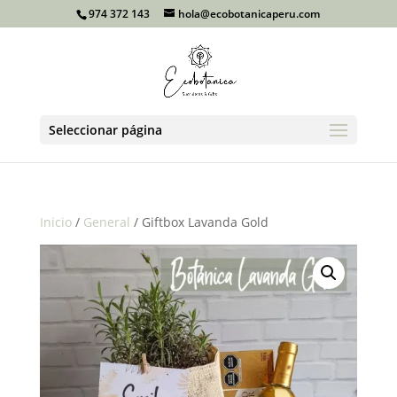
974 372 143
hola@ecobotanicaperu.com
Seleccionar página
Inicio
/
General
/ Giftbox Lavanda Gold