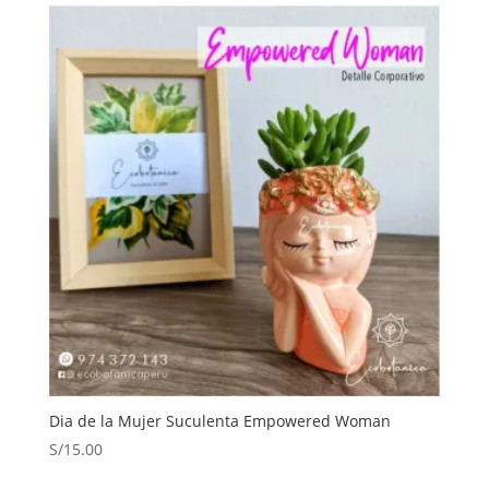
era:
es:
S/209.00.
S/195.00.
Dia de la Mujer Suculenta Empowered Woman
S/
15.00