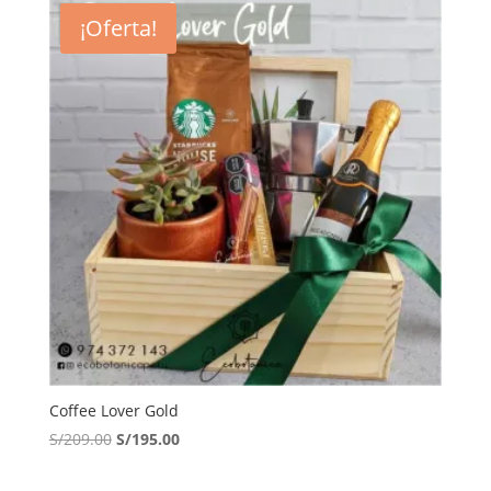
¡Oferta!
Coffee Lover Gold
El
El
S/
209.00
S/
195.00
precio
precio
original
actual