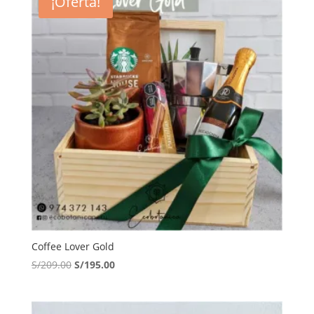
¡Oferta!
Coffee Lover Gold
El
El
S/
209.00
S/
195.00
precio
precio
original
actual
era:
es: