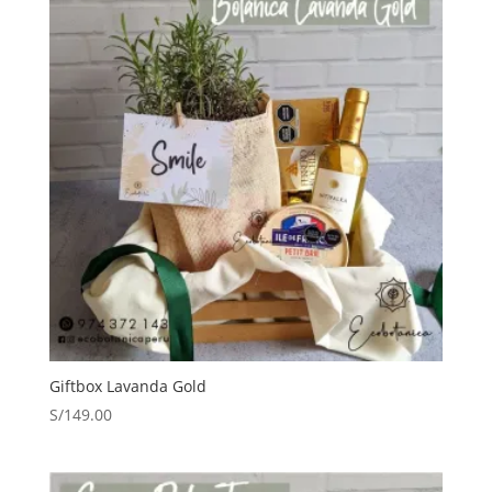
S/209.00.
S/195.00.
Giftbox Lavanda Gold
S/
149.00