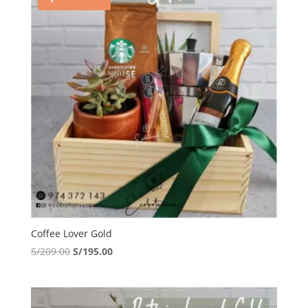
Coffee Lover Gold
El
El
S/
209.00
S/
195.00
precio
precio
original
actual
era:
es: